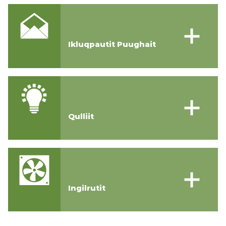
Ikluqpautit Puughait
Qulliit
Ingilrutit