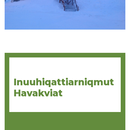
Inuuhiqattiarniqmut
Havakviat