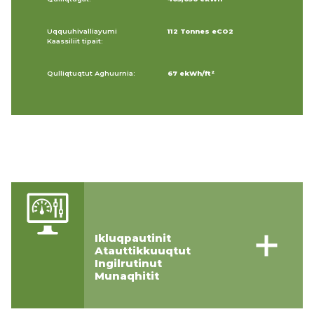
Uqquuhivalliayumi
112 Tonnes eCO2
Kaassiliit tipait:
Qulliqtuqtut Aghuurnia:
67 ekWh/ft²
Ikluqpautinit
Atauttikkuuqtut
Ingilrutinut
Munaqhitit