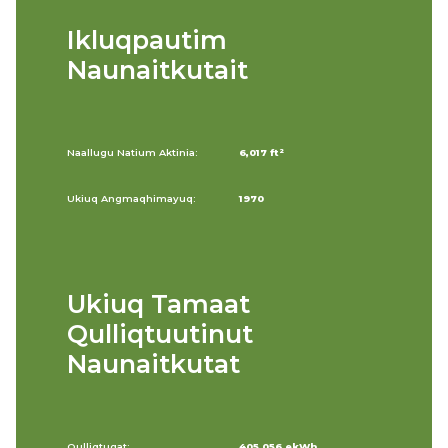
Ikluqpautim
Naunaitkutait
Naallugu Natium Aktinia:
6,017 ft²
Ukiuq Angmaqhimayuq:
1970
Ukiuq Tamaat
Qulliqtuutinut
Naunaitkutat
Qulliqtugat:
405,056 ekWh