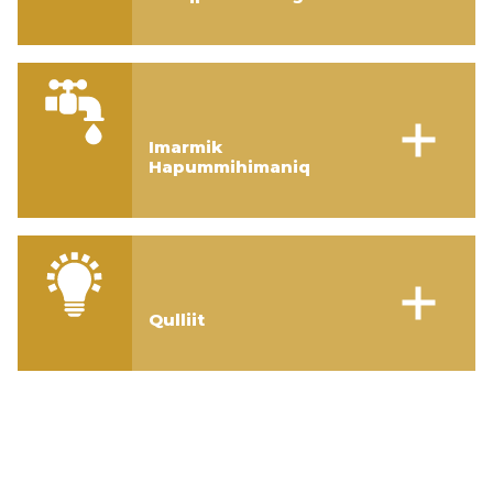
Imarmik
Hapummihimaniq
Qulliit