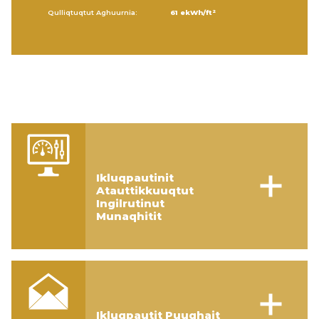
Qulliqtuqtut Aghuurnia:
61 ekWh/ft²
Ikluqpautinit
Atauttikkuuqtut
Ingilrutinut
Munaqhitit
Ikluqpautit Puughait