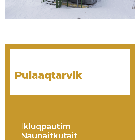
Pulaaqtarvik
Ikluqpautim
Naunaitkutait