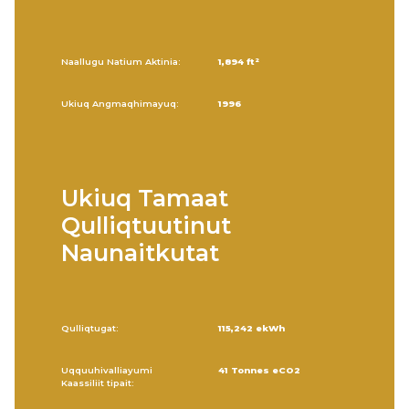
Naallugu Natium Aktinia:
1,894 ft²
Ukiuq Angmaqhimayuq:
1996
Ukiuq Tamaat
Qulliqtuutinut
Naunaitkutat
Qulliqtugat:
115,242 ekWh
Uqquuhivalliayumi
41 Tonnes eCO2
Kaassiliit tipait: