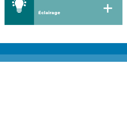
Éclairage
Communiquez
avec nous
Pour connaître plus sur les activités
d’Atuttiarniq, veuillez nous écrire au:
atuttiarniq_info@gov.nu.ca
Droits de
l’auteur